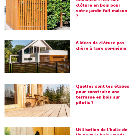
clôture en bois pour
votre jardin fait maison
?
6 idées de clôture pas
chère à faire soi-même
Quelles sont les étapes
pour construire une
terrasse en bois sur
pilotis ?
Utilisation de l’huile de